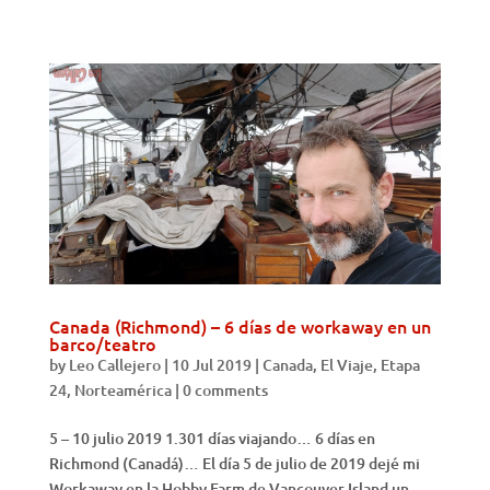
Canada (Richmond) – 6 días de workaway en un
barco/teatro
by
Leo Callejero
|
10 Jul 2019
|
Canada
,
El Viaje
,
Etapa
24
,
Norteamérica
|
0 comments
5 – 10 julio 2019 1.301 días viajando… 6 días en
Richmond (Canadá)… El día 5 de julio de 2019 dejé mi
Workaway en la Hobby Farm de Vancouver Island un