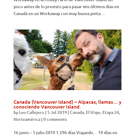
poco antes de lo previsto para pasar mis últimos días en
Canadá en un Workaway con muy buena pinta:...
Canada (Vancouver Island) – Alpacas, llamas… y
conociendo Vancouver Island.
by
Leo Callejero
|
5 Jul 2019
|
Canada
,
El Viaje
,
Etapa 24
,
Norteamérica
|
0 comments
16 junio – 5 julio 2019 1.296 días Viajando… 19 días en