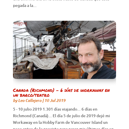
pegada a la...
Canada (Richmond) – 6 días de workaway en
un barco/teatro
by
Leo Callejero
|
10 Jul 2019
5 - 10 julio 2019 1.301 días viajando... 6 días en
Richmond (Canadá)... El día 5 de julio de 2019 dejé mi
Workaway en la Hobby Farm de Vancouver Island un
poco antes de lo previsto para pasar mis últimos días en