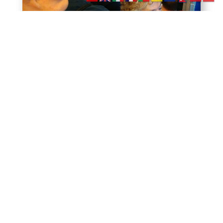
En Monterosso muchas de las playas son
privadas. Esto, que se supone que no existe en
España, es bastante típico en Italia, donde
alguien compra y explota un trozo de playa,
cobrando la entrada. A cambio hay sombrillas,
tumbonas, limpieza, cafeterías, etc…