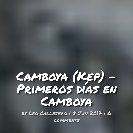
Camboya (Kep) –
Primeros días en
Camboya
by
Leo Callejero
|
5 Jun 2017
|
0
comments