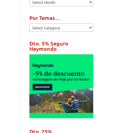
Por
Fechas…
Por Temas…
Por
Temas…
Dto. 5% Seguro
Heymondo
Dto. 25%