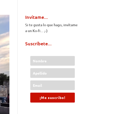
Invítame...
Si te gusta lo que hago, invítame
a un Ko-fi... ;-)
Suscríbete...
¡Me suscribo!