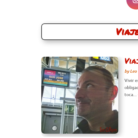
Viaj
Via
by
Leo 
Vivir 
obliga
toca...