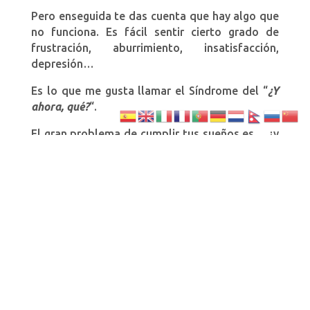
Pero enseguida te das cuenta que hay algo que
no funciona. Es fácil sentir cierto grado de
frustración, aburrimiento, insatisfacción,
depresión…
Es lo que me gusta llamar el Síndrome del “
¿Y
ahora, qué?
“.
El gran problema de cumplir tus sueños es… ¿y
ahora, qué?. Pero el problema no está en
cumplir un sueño, claro que no. El problema es
que tu sueño tenga un plazo de vencimiento y
no haya nada para después.
Ya lo decía Íñigo de Montoya.