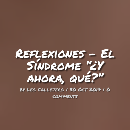
Reflexiones – El
Síndrome “¿Y
ahora, qué?”
by
Leo Callejero
|
30 Oct 2017
|
0
comments