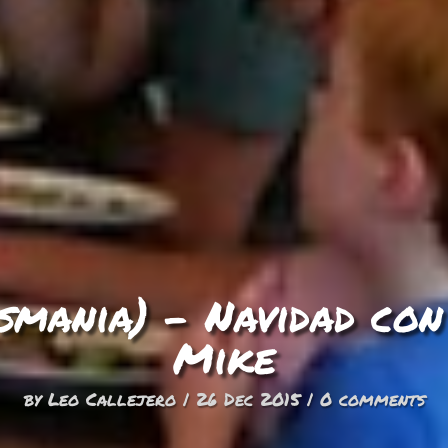
smania) – Navidad con
Mike
by
Leo Callejero
|
26 Dec 2015
|
0 comments