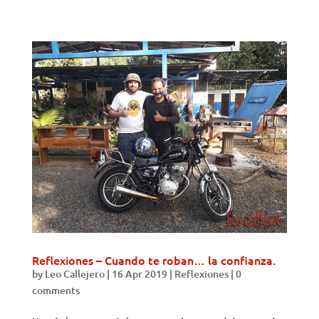
Reflexiones – Cuando te roban… la confianza.
by
Leo Callejero
|
16 Apr 2019
|
Reflexiones
|
0
comments