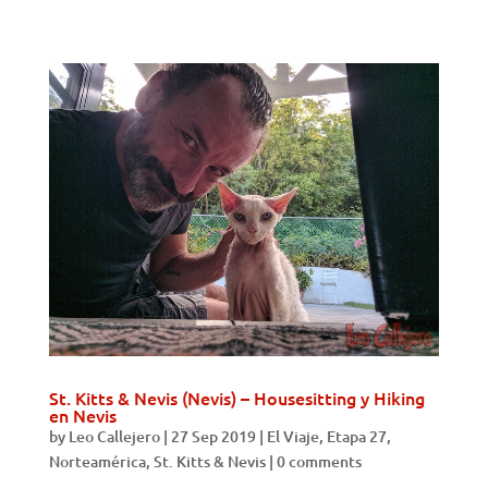
St. Kitts & Nevis (Nevis) – Housesitting y Hiking
en Nevis
by
Leo Callejero
|
27 Sep 2019
|
El Viaje
,
Etapa 27
,
Norteamérica
,
St. Kitts & Nevis
|
0 comments